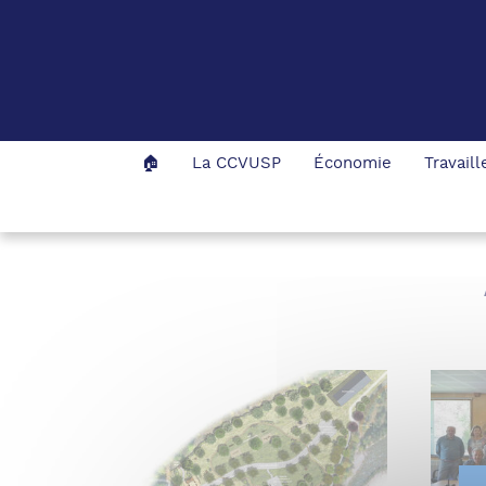
Panneau de gestion des cookies
🏠
La CCVUSP
Économie
Travail
Accueil
Nos projets
Archives des projets