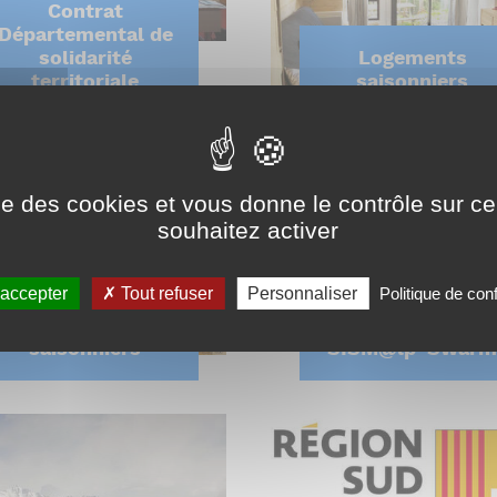
Contrat
Départemental de
solidarité
Logements
territoriale
saisonniers
ise des cookies et vous donne le contrôle sur 
souhaitez activer
 accepter
Tout refuser
Personnaliser
Politique de conf
Logements
saisonniers
SISM@lp-Swarm