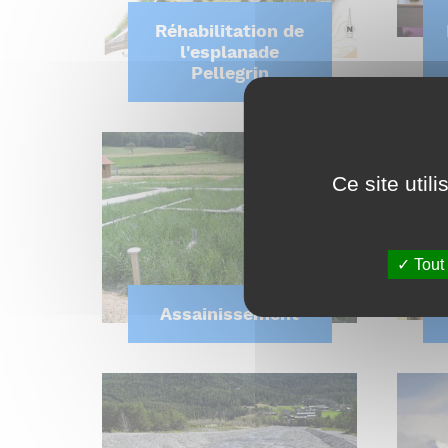
Réhabilitation de
l'esplanade
Pellegrin
Ce site util
Tout
Assainissement