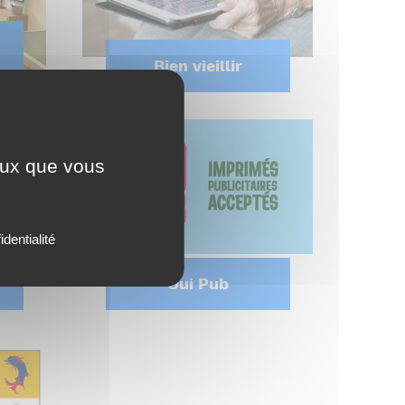
Bien vieillir
ceux que vous
identialité
Oui Pub