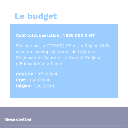
Le budget
Coût total opération : 1 950 000 € HT
Financé par la CCVUSP, l'Etat, la Région SUD
avec un accompagnement de l'Agence
Régionale de Santé et le Comité Régional
d'Education à la Santé.
CCVUSP :
875 000 €
Etat :
750 000 €
Région :
326 200 €
Newsletter