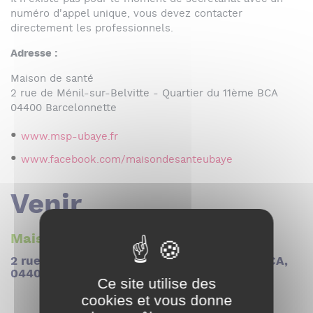
numéro d'appel unique, vous devez contacter
directement les professionnels.
Adresse :
Maison de santé
2 rue de Ménil-sur-Belvitte - Quartier du 11ème BCA
04400 Barcelonnette
www.msp-ubaye.fr
www.facebook.com/maisondesanteubaye
Venir
Maison de santé
2 rue de Ménil-sur-Belvitte Quartier du 11 BCA,
04400 Barcelonnette
Ce site utilise des
cookies et vous donne