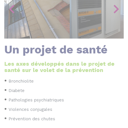
Previous
Next
Un projet de santé
Les axes développés dans le projet de
santé sur le volet de la prévention
Bronchiolite
Diabète
Pathologies psychiatriques
Violences conjugales
Prévention des chutes