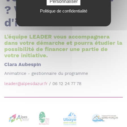
Personnaliser
? Vous souhaitez +
Politique de confidentialité
d'infos ?
L'équipe LEADER vous accompagnera
dans votre démarche et pourra étudier la
possibilité de financer une partie de
votre initiative.
Clara Aubespin
Animatrice - gestionnaire du programme
leader@alpesdazur.fr
/ 06 12 24 77 78