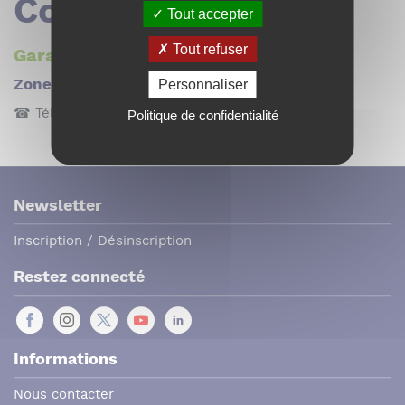
Contact
Tout accepter
Tout refuser
Garage Lamols
Personnaliser
Zone industrielle - 04400 Saint-Pons
☎
Téléphone : 04 92 81 31 44
Politique de confidentialité
Newsletter
Inscription / Désinscription
Restez connecté
Informations
Nous contacter