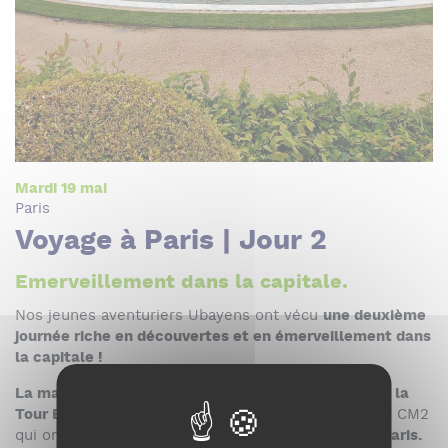
Mardi 19 mai
Paris
Voyage à Paris | Jour 2
Emerveillement dans la capitale.
Nos jeunes aventuriers Ubayens ont vécu
une deuxième
journée riche en découvertes et en émerveillement dans
la capitale !
La matinée a débuté par l'ascension du 2ᵉ étage de la
Tour Eiffel… à pied !
Une belle expérience pour nos CM2
qui ont pu profiter,
d'une vue imprenable sur tout Paris.