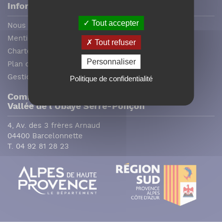
Informations
Tout accepter
Nous contacter
Mentions légales
Tout refuser
Charte graphique
Personnaliser
Plan du site
Gestion des cookies
Politique de confidentialité
Communauté de communes
Vallée de l´ Ubaye Serre-Ponçon
4, Av. des 3 frères Arnaud
04400 Barcelonnette
T. 04 92 81 28 23
Facebook (Customer Chat) est désactivé.