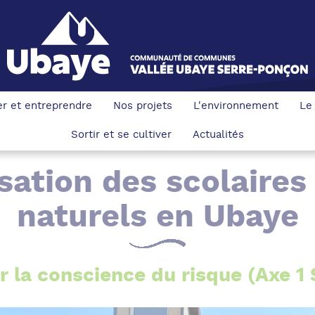
ler et entreprendre
Nos projets
L'environnement
Le
Sortir et se cultiver
Actualités
isation des scolaires
naturels en Ubaye
r la conscience du risque (Axe 1