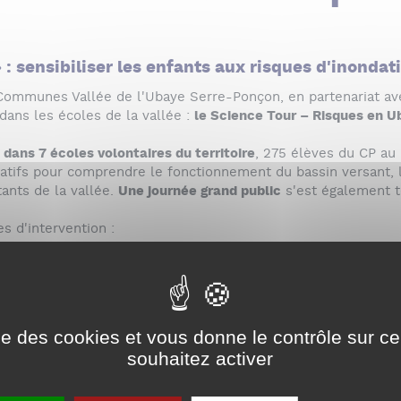
: sensibiliser les enfants aux risques d'inondat
mmunes Vallée de l'Ubaye Serre-Ponçon, en partenariat avec 
dans les écoles de la vallée :
le Science Tour – Risques en U
 dans 7 écoles volontaires du territoire
, 275 élèves du CP au 
atifs pour comprendre le fonctionnement du bassin versant, 
ants de la vallée.
Une journée grand public
s'est également te
s d'intervention :
ion-laboratoire itinérant ;
le pour observer les risques locaux.
actifs
ise des cookies et vous donne le contrôle sur 
souhaitez activer
s naturels