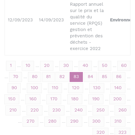
Rapport annuel
sur le prix et la
qualité du
12/09/2023
14/09/2023
Environne
service (RPQS)
gestion et
prévention des
déchets -
exercice 2022
1
...
10
...
20
...
30
...
40
...
50
...
60
...
70
...
80
81
82
83
84
85
86
...
90
...
100
...
110
...
120
...
130
...
140
...
150
...
160
...
170
...
180
...
190
...
200
...
210
...
220
...
230
...
240
...
250
...
260
...
270
...
280
...
290
...
300
...
310
...
320
...
323