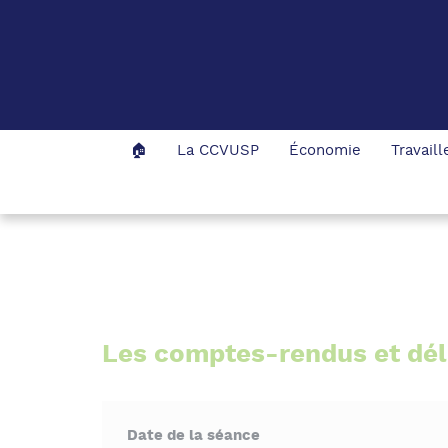
Panneau de gestion des cookies
🏠
La CCVUSP
Économie
Travail
Accueil
La CCVUSP
Les publications
Les comptes-rendus et dél
Date de la séance