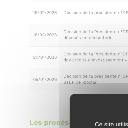
19/02/2026
Décision de la présidente n°
Décision de la Présidente n°DP
18/02/2026
déposés en déchetterie
Décision de la Présidente n°DP
20/01/2026
des crédits d'investissement -
Décision de la présidente n°D
05/01/2026
STEP de Rioclar
Les procès-verbaux des c
Ce site util