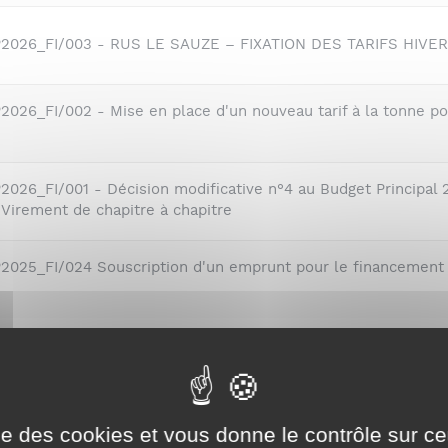
DP2026_FI/003 - RUS LE SAUZE – FIXATION DES TARIFS HIVE
2026_FI/002 - Mise en place d'un nouveau tarif à la tonne pou
2026_FI/001 - Décision modificative n°4 au Budget Principal 
 Virement de chapitre à chapitre
P2025_FI/024 Souscription d'un emprunt pour le financement d
onseils communautaires
ise des cookies et vous donne le contrôle sur 