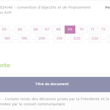
2024/46 - convention d'objectifs et de financement
Pe
es AHP
50
...
60
...
66
67
68
69
70
71
72
.
180
...
190
...
200
...
210
...
220
...
230
...
ente
Titre du document
- Compte rendu des décisions prises par la Présidente et le
données par le conseil communautaire