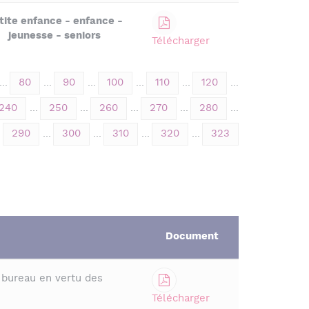
tite enfance - enfance -
jeunesse - seniors
Télécharger
...
80
...
90
...
100
...
110
...
120
...
240
...
250
...
260
...
270
...
280
...
290
...
300
...
310
...
320
...
323
Document
 bureau en vertu des
Télécharger