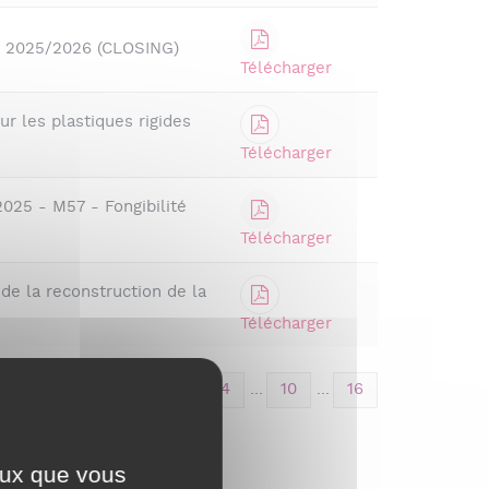
R 2025/2026 (CLOSING)
Télécharger
r les plastiques rigides
Télécharger
2025 - M57 - Fongibilité
Télécharger
e la reconstruction de la
Télécharger
1
2
3
4
...
10
...
16
ceux que vous