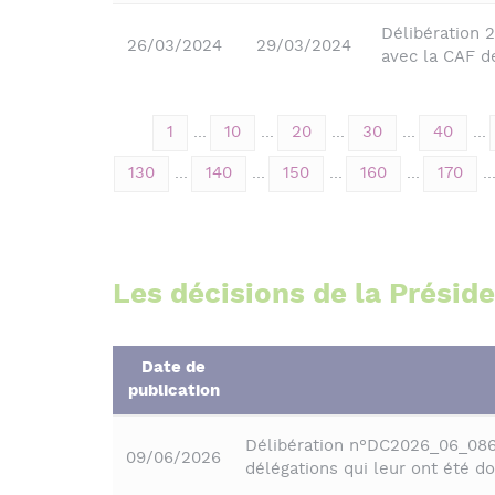
Délibération 
26/03/2024
29/03/2024
avec la CAF d
1
...
10
...
20
...
30
...
40
...
130
...
140
...
150
...
160
...
170
..
Les décisions de la Présid
Date de
publication
Délibération n°DC2026_06_086 
09/06/2026
délégations qui leur ont été 