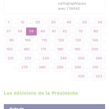
cartographiques
avec l'INRAE
1
...
10
...
20
...
30
...
40
...
50
...
56
57
58
59
60
61
62
...
70
...
80
...
90
...
100
...
110
...
120
...
130
...
140
...
150
...
160
...
170
...
180
...
190
...
200
...
210
...
220
...
230
...
240
...
250
...
260
...
270
...
280
...
290
...
300
...
310
...
320
...
323
Les décisions de la Présidente