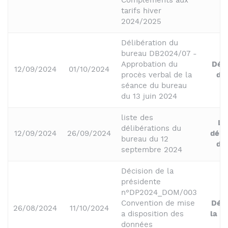
Compléments aux
tarifs hiver
2024/2025
Délibération du
bureau DB2024/07 -
Approbation du
Déli
12/09/2024
01/10/2024
procès verbal de la
du
séance du bureau
du 13 juin 2024
liste des
Li
délibérations du
12/09/2024
26/09/2024
déli
bureau du 12
du
septembre 2024
Décision de la
présidente
n°DP2024_DOM/003
Convention de mise
Déci
26/08/2024
11/10/2024
a disposition des
la P
données