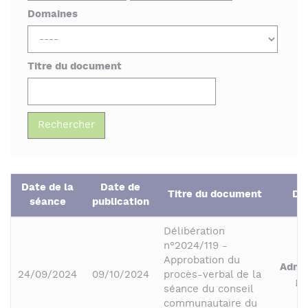
Domaines
Titre du document
Date de la
Date de
Titre du document
Do
séance
publication
Délibération
n°2024/119 -
Approbation du
Admin
24/09/2024
09/10/2024
procès-verbal de la
gé
séance du conseil
communautaire du