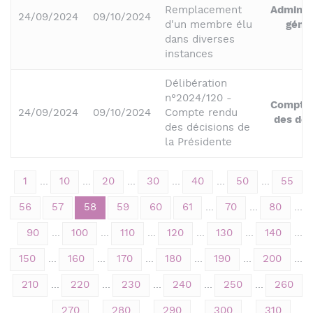
Remplacement
Adminis
24/09/2024
09/10/2024
d'un membre élu
géné
dans diverses
instances
Délibération
n°2024/120 -
Compte
24/09/2024
09/10/2024
Compte rendu
des déc
des décisions de
la Présidente
1
...
10
...
20
...
30
...
40
...
50
...
55
56
57
58
59
60
61
...
70
...
80
...
90
...
100
...
110
...
120
...
130
...
140
...
150
...
160
...
170
...
180
...
190
...
200
...
210
...
220
...
230
...
240
...
250
...
260
...
270
...
280
...
290
...
300
...
310
...