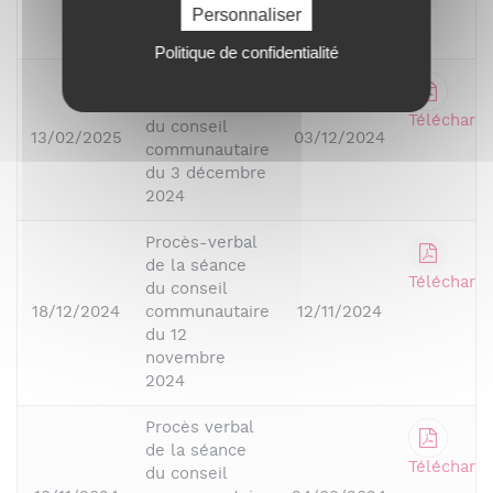
décembre
Personnaliser
2024
Politique de confidentialité
Procès-verbal
de la séance
Télécharge
du conseil
13/02/2025
03/12/2024
communautaire
du 3 décembre
2024
Procès-verbal
de la séance
Télécharge
du conseil
18/12/2024
communautaire
12/11/2024
du 12
novembre
2024
Procès verbal
de la séance
Télécharge
du conseil