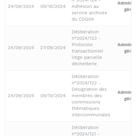
n°2024/124 -
Adminis
24/09/2024
09/10/2024
Adhésion au
géné
service archives
du CDG04
Délibération
n°2024/123 -
Protocole
Adminis
24/09/2024
27/09/2024
transactionnel
géné
litige parcelle
déchetterie
Délibération
n°2024/122 -
Désignation des
Adminis
24/09/2024
09/10/2024
membres des
géné
commissions
thématiques
intercommunales
Délibération
n°2024/121 -