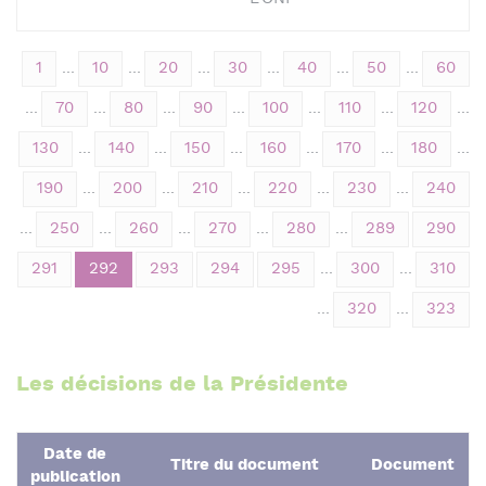
1
...
10
...
20
...
30
...
40
...
50
...
60
...
70
...
80
...
90
...
100
...
110
...
120
...
130
...
140
...
150
...
160
...
170
...
180
...
190
...
200
...
210
...
220
...
230
...
240
...
250
...
260
...
270
...
280
...
289
290
291
292
293
294
295
...
300
...
310
...
320
...
323
Les décisions de la Présidente
Date de
Titre du document
Document
publication