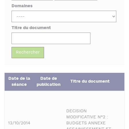
Domaines
Titre du document
Date de la
Date de
Titre du document
D
séance
publication
DECISION
MODIFICATIVE N°2 :
13/10/2014
BUDGETS ANNEXE
F