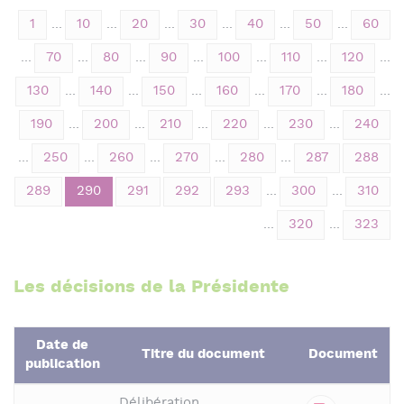
1
...
10
...
20
...
30
...
40
...
50
...
60
...
70
...
80
...
90
...
100
...
110
...
120
...
130
...
140
...
150
...
160
...
170
...
180
...
190
...
200
...
210
...
220
...
230
...
240
...
250
...
260
...
270
...
280
...
287
288
289
290
291
292
293
...
300
...
310
...
320
...
323
Les décisions de la Présidente
Date de
Titre du document
Document
publication
Délibération