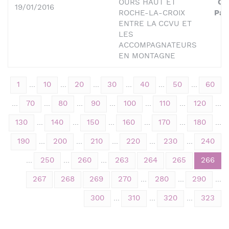
OURS HAUT ET
Cu
19/01/2016
ROCHE-LA-CROIX
Pat
ENTRE LA CCVU ET
LES
ACCOMPAGNATEURS
EN MONTAGNE
1
...
10
...
20
...
30
...
40
...
50
...
60
...
70
...
80
...
90
...
100
...
110
...
120
...
130
...
140
...
150
...
160
...
170
...
180
...
190
...
200
...
210
...
220
...
230
...
240
...
250
...
260
...
263
264
265
266
267
268
269
270
...
280
...
290
...
300
...
310
...
320
...
323