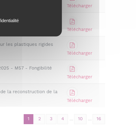
Télécharger
identialité
R 2025/2026 (CLOSING)
Télécharger
r les plastiques rigides
Télécharger
2025 - M57 - Fongibilité
Télécharger
e la reconstruction de la
Télécharger
1
2
3
4
...
10
...
16