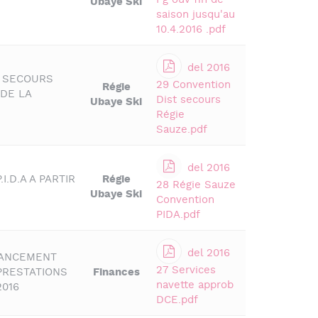
Pg ouv fin de
Ubaye Ski
saison jusqu'au
10.4.2016 .pdf
del 2016
S SECOURS
29 Convention
Régie
 DE LA
Dist secours
Ubaye Ski
Régie
Sauze.pdf
del 2016
.D.A A PARTIR
Régie
28 Régie Sauze
Ubaye Ski
Convention
PIDA.pdf
del 2016
LANCEMENT
27 Services
PRESTATIONS
Finances
navette approb
2016
DCE.pdf