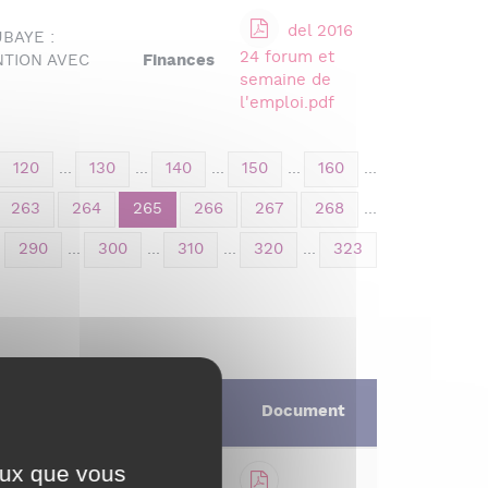
del 2016
BAYE :
24 forum et
TION AVEC
Finances
semaine de
l'emploi.pdf
120
...
130
...
140
...
150
...
160
...
263
264
265
266
267
268
...
.
290
...
300
...
310
...
320
...
323
Document
ceux que vous
 bureau en vertu des