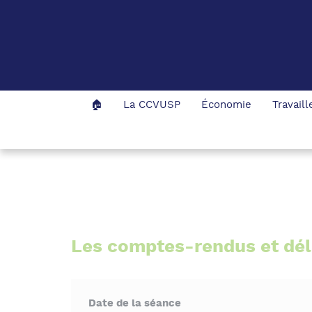
Panneau de gestion des cookies
🏠
La CCVUSP
Économie
Travail
Accueil
La CCVUSP
Les publications
Les comptes-rendus et dél
Date de la séance