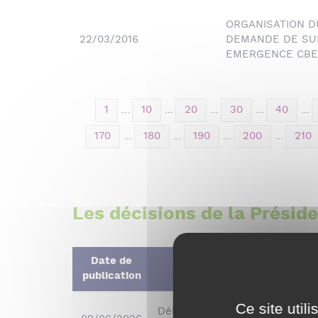
ORGANISATION DU
22/03/2016
DEMANDE DE SU
EMERGENCE CBE
1
...
10
...
20
...
30
...
40
...
170
...
180
...
190
...
200
...
210
Les décisions de la Présid
Date de
publication
Ce site util
Délibération n°DC2026_06_086 