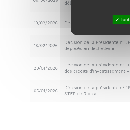
09/06/2026
délégations qui leur ont été 
Tout
19/02/2026
Décision de la présidente n°
Décision de la Présidente n°DP
18/02/2026
déposés en déchetterie
Décision de la Présidente n°DP
20/01/2026
des crédits d'investissement -
Décision de la présidente n°D
05/01/2026
STEP de Rioclar