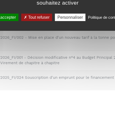
souhaitez activer
données par le conseil communautaire
 accepter
Tout refuser
Personnaliser
Politique de conf
DP2026_FI/003 - RUS LE SAUZE – FIXATION DES TARIFS HIVE
2026_FI/002 - Mise en place d'un nouveau tarif à la tonne pou
2026_FI/001 - Décision modificative n°4 au Budget Principal 
 Virement de chapitre à chapitre
P2025_FI/024 Souscription d'un emprunt pour le financement d