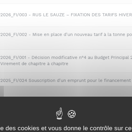
DP2026_FI/003 - RUS LE SAUZE – FIXATION DES TARIFS HIVE
2026_FI/002 - Mise en place d'un nouveau tarif à la tonne pou
2026_FI/001 - Décision modificative n°4 au Budget Principal 
 Virement de chapitre à chapitre
P2025_FI/024 Souscription d'un emprunt pour le financement d
onseils communautaires
ise des cookies et vous donne le contrôle sur 