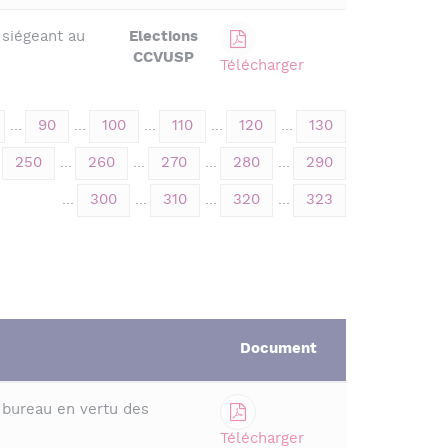
siégeant au
Elections
CCVUSP
Télécharger
...
90
...
100
...
110
...
120
...
130
250
...
260
...
270
...
280
...
290
...
300
...
310
...
320
...
323
Document
 bureau en vertu des
Télécharger