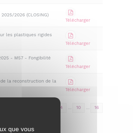
R 2025/2026 (CLOSING)
Télécharger
r les plastiques rigides
Télécharger
2025 - M57 - Fongibilité
Télécharger
e la reconstruction de la
Télécharger
1
2
3
4
...
10
...
16
ceux que vous