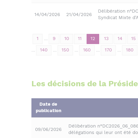
Délibération n°D
14/04/2026
21/04/2026
Syndicat Mixte d
1
...
9
10
11
12
13
14
15
...
140
...
150
...
160
...
170
...
180
Les décisions de la Présid
Date de
publication
Délibération n°DC2026_06_086 
09/06/2026
délégations qui leur ont été 