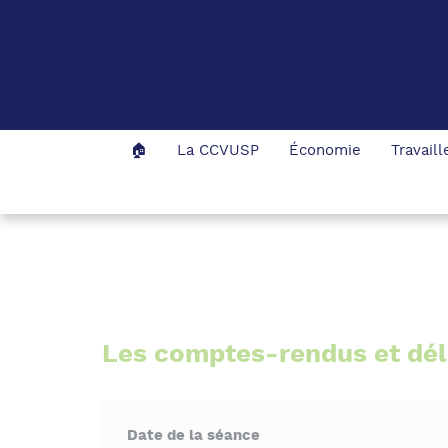
Panneau de gestion des cookies
🏠
La CCVUSP
Économie
Travail
Accueil
La CCVUSP
Les publications
Les comptes-rendus et dél
Date de la séance