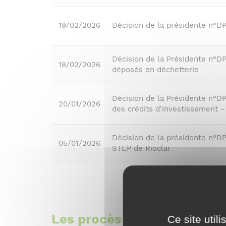
19/02/2026
Décision de la présidente n°
Décision de la Présidente n°DP
18/02/2026
déposés en déchetterie
Décision de la Présidente n°DP
20/01/2026
des crédits d'investissement -
Décision de la présidente n°D
05/01/2026
STEP de Rioclar
Les procès-verbaux des c
Ce site util