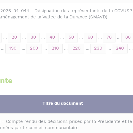
C2026_04_044 - Désignation des représentants de la CCVUSP 
'Aménagement de la Vallée de la Durance (SMAVD)
...
20
...
30
...
40
...
50
...
60
...
70
...
80
...
190
...
200
...
210
...
220
...
230
...
240
...
ente
Titre du document
- Compte rendu des décisions prises par la Présidente et le
données par le conseil communautaire