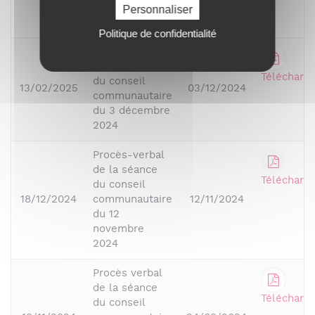
décembre
Personnaliser
2024
Politique de confidentialité
Procès-verbal
de la séance
Télécharge
du conseil
13/02/2025
03/12/2024
communautaire
du 3 décembre
2024
Procès-verbal
de la séance
Télécharge
du conseil
18/12/2024
communautaire
12/11/2024
du 12
novembre
2024
Procès verbal
de la séance
Télécharge
du conseil