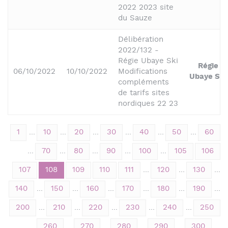
2022 2023 site
du Sauze
Délibération
2022/132 -
Régie Ubaye Ski
Régie
06/10/2022
10/10/2022
Modifications
Ubaye Ski
compléments
de tarifs sites
nordiques 22 23
1
...
10
...
20
...
30
...
40
...
50
...
60
...
70
...
80
...
90
...
100
...
105
106
107
108
109
110
111
...
120
...
130
...
140
...
150
...
160
...
170
...
180
...
190
...
200
...
210
...
220
...
230
...
240
...
250
...
260
...
270
...
280
...
290
...
300
...