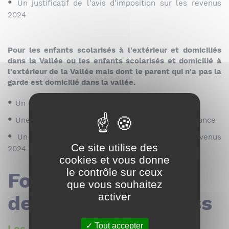
Un justificatif de l'avis d'imposition sur les revenus
2024
Pour les enfants scolarisés à l'extérieur et domiciliés
dans la Vallée ou les enfants scolarisés et domicilié à
l'extérieur de la Vallée mais dont le parent qui n'a pas la
garde est domicilié dans la vallée.
Un certificat de scolarité.
Une copie du livret de famille ou extrait de naissance
Un justificatif de l'avis d'imposition sur les revenus
Ce site utilise des
2024
cookies et vous donne
le contrôle sur ceux
Formulaire de
que vous souhaitez
activer
demande de skipass
Tout accepter