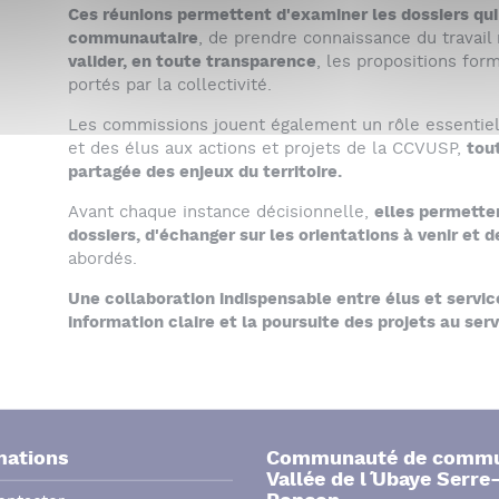
Ces réunions permettent d'examiner les dossiers qui
communautaire
, de prendre connaissance du travai
valider, en toute transparence
, les propositions for
portés par la collectivité.
Les commissions jouent également un rôle essentie
et des élus aux actions et projets de la CCVUSP,
tou
partagée des enjeux du territoire.
Avant chaque instance décisionnelle,
elles permetten
dossiers, d'échanger sur les orientations à venir et d
abordés.
Une collaboration indispensable entre élus et servic
information claire et la poursuite des projets au serv
mations
Communauté de comm
Vallée de l´ Ubaye Serre