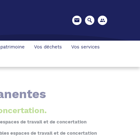
 patrimoine
Vos déchets
Vos services
anentes
oncertation.
espaces de travail et de concertation
bles espaces de travail et de concertation