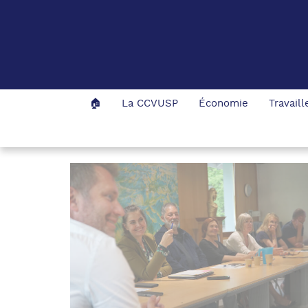
Panneau de gestion des cookies
🏠
La CCVUSP
Économie
Travail
Accueil
L'actualité