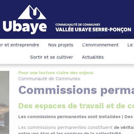
ler et entreprendre
Nos projets
L'environnement
Le
Sortir et se cultiver
Actualités
Pour une lecture claire des enjeux
Communauté de Communes
Commissions perm
Des espaces de travail et de c
Les commissions permanentes sont installées | Des 
Les commissions permanentes constituent
de vérita