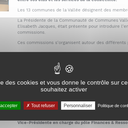
entre vos élus et les services de la collectivité.
Les 13 communes de la Vallée désignent des membr
La Présidente de la Communauté de Communes Vall
Elisabeth Jacques, était présente pour introduire l'
commissions.
Ces commissions s'organisent autour des différents
Commission attractivité sous l'égide de M. Jean-M
du pôle Attractivité & Régie Ubaye Ski, Maire d'Uba
Commission environnement sous l'égide de Mme S
charge du pôle Environnement, Maire de Jausiers ;
ise des cookies et vous donne le contrôle sur 
Commission cadre de vie sous l'égide de Mme Hélè
souhaitez activer
charge du pôle Cadre de vie, Maire de Faucon-de-Ba
Commission aménagement sous l'égide de Mme Sab
 accepter
Tout refuser
Personnaliser
Politique de conf
du pôle Aménagement, Maire d'Uvernet-Fours ;
Commission finances et ressources humaines sous
Vice-Présidente en charge du pôle Finances & Ress