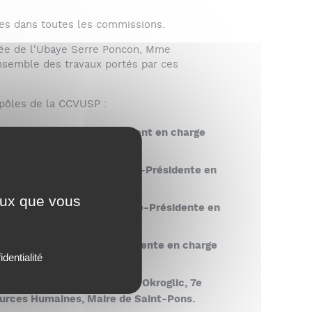
es dans toutes les commissions.
ée de l'Ubaye Serre Poncon, Mme
ensemble des travaux portés par ces
 pôles de la CCVUSP :
ichel Tron, 1er Vice-Président en charge
ye-Serre-Ponçon ;
arah Zumtangwald, 3e Vice-Présidente en
ceux que vous
ne Garcier-Richaud, 4e Vice-Présidente en
rcelonnette ;
ine Daneri, 5e Vice-Présidente en charge
identialité
 l'égide de Mme Dominique Okroglic, 7e
ources Humaines, Maire de Saint-Pons.