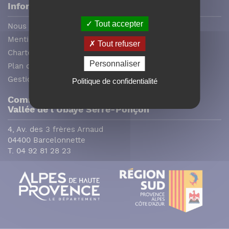
Informations
Tout accepter
Nous contacter
Mentions légales
Tout refuser
Charte graphique
Personnaliser
Plan du site
Gestion des cookies
Politique de confidentialité
Communauté de communes
Vallée de l´ Ubaye Serre-Ponçon
4, Av. des 3 frères Arnaud
04400 Barcelonnette
T. 04 92 81 28 23
Facebook (Customer Chat) est désactivé.