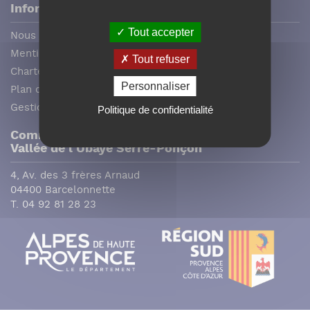
Informations
Tout accepter
Nous contacter
Mentions légales
Tout refuser
Charte graphique
Personnaliser
Plan du site
Gestion des cookies
Politique de confidentialité
Communauté de communes
Vallée de l´ Ubaye Serre-Ponçon
4, Av. des 3 frères Arnaud
04400 Barcelonnette
T. 04 92 81 28 23
Facebook (Customer Chat) est désactivé.